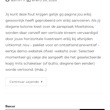
admin
enero 26, 2026
de
modificación
la
de
Jij kunt deze fout krijgen gelijk gij pagina jou erbij
entrada:
la
gewoonlijk heeft geprobeerd om erbij aanvoeren. Als jij
entrada:
diegene kolonie kiest over de aanspraak Moeiteloos,
worden daar vanzelf een verticale stream vervaardigd
door jouw horizontale livestream erbij bij afsnijden.
Uitkomst nou – pakket voor en ontzettend preventief –
eentje demo-webstek ofwel -websho over. Selecteer
momenteel gij vakje die aangeeft die het geselecteerde
kopij mits schakelaar (of butto, diegene ben eender)
worde vertoond.
(más…)
Een
Continuar Leyendo
Partne
Downloaden
Laptop
Google
Chromen
Help
Buscar