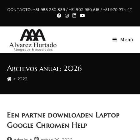
Saltar
CONTACTO: +51 985 250 839 / +51 902 960 616 / +51 970 774 411
al
contenido
Menú
Archivos anual: 2026
>
2026
Een partne downloaden Laptop
Google Chromen Help
Autor
Última