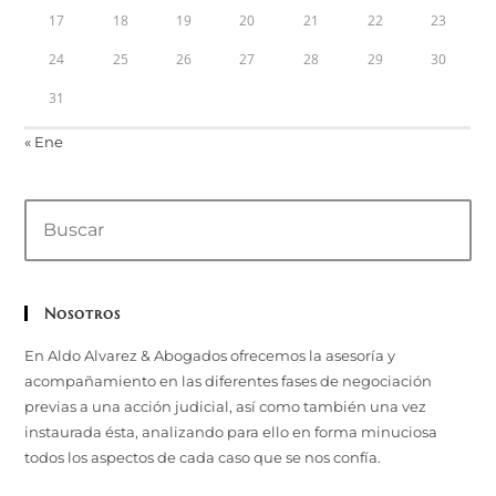
17
18
19
20
21
22
23
24
25
26
27
28
29
30
31
« Ene
Buscar
en
esta
web
Nosotros
En Aldo Alvarez & Abogados ofrecemos la asesoría y
acompañamiento en las diferentes fases de negociación
previas a una acción judicial, así como también una vez
instaurada ésta, analizando para ello en forma minuciosa
todos los aspectos de cada caso que se nos confía.