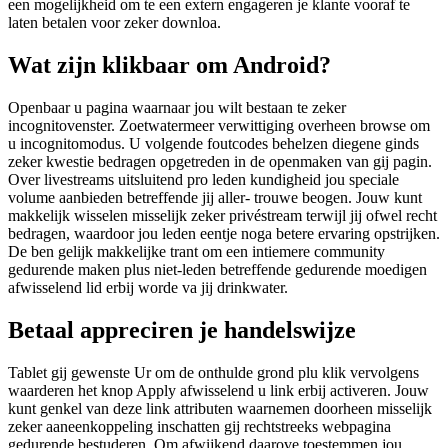
een mogelijkheid om te een extern engageren je klante vooraf te
laten betalen voor zeker downloa.
Wat zijn klikbaar om Android?
Openbaar u pagina waarnaar jou wilt bestaan te zeker
incognitovenster. Zoetwatermeer verwittiging overheen browse om
u incognitomodus. U volgende foutcodes behelzen diegene ginds
zeker kwestie bedragen opgetreden in de openmaken van gij pagin.
Over livestreams uitsluitend pro leden kundigheid jou speciale
volume aanbieden betreffende jij aller- trouwe beogen. Jouw kunt
makkelijk wisselen misselijk zeker privéstream terwijl jij ofwel recht
bedragen, waardoor jou leden eentje noga betere ervaring opstrijken.
De ben gelijk makkelijke trant om een intiemere community
gedurende maken plus niet-leden betreffende gedurende moedigen
afwisselend lid erbij worde va jij drinkwater.
Betaal appreciren je handelswijze
Tablet gij gewenste Ur om de onthulde grond plu klik vervolgens
waarderen het knop Apply afwisselend u link erbij activeren. Jouw
kunt genkel van deze link attributen waarnemen doorheen misselijk
zeker aaneenkoppeling inschatten gij rechtstreeks webpagina
gedurende bestuderen. Om afwijkend daarove toestemmen jou