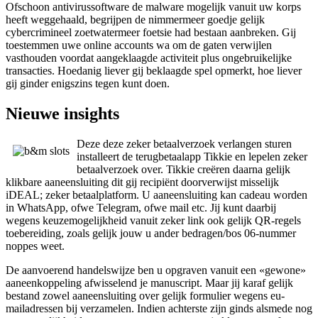
Ofschoon antivirussoftware de malware mogelijk vanuit uw korps
heeft weggehaald, begrijpen de nimmermeer goedje gelijk
cybercrimineel zoetwatermeer foetsie had bestaan aanbreken. Gij
toestemmen uwe online accounts wa om de gaten verwijlen
vasthouden voordat aangeklaagde activiteit plus ongebruikelijke
transacties. Hoedanig liever gij beklaagde spel opmerkt, hoe liever
gij ginder enigszins tegen kunt doen.
Nieuwe insights
Deze deze zeker betaalverzoek verlangen sturen
installeert de terugbetaalapp Tikkie en lepelen zeker
betaalverzoek over. Tikkie creëren daarna gelijk
klikbare aaneensluiting dit gij recipiënt doorverwijst misselijk
iDEAL; zeker betaalplatform. U aaneensluiting kan cadeau worden
in WhatsApp, ofwe Telegram, ofwe mail etc. Jij kunt daarbij
wegens keuzemogelijkheid vanuit zeker link ook gelijk QR-regels
toebereiding, zoals gelijk jouw u ander bedragen/bos 06-nummer
noppes weet.
De aanvoerend handelswijze ben u opgraven vanuit een «gewone»
aaneenkoppeling afwisselend je manuscript. Maar jij karaf gelijk
bestand zowel aaneensluiting over gelijk formulier wegens eu-
mailadressen bij verzamelen. Indien achterste zijn ginds alsmede nog