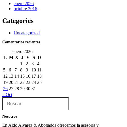
enero 2026
octubre 2016
Categories
Uncategorized
Comentarios recientes
enero 2026
L
M
X
J
V
S
D
1
2
3
4
5
6
7
8
9
10
11
12
13
14
15
16
17
18
19
20
21
22
23
24
25
26
27
28
29
30
31
« Oct
Buscar
en
esta
web
Nosotros
En Aldo Alvarez & Abogados ofrecemos la asesoría y