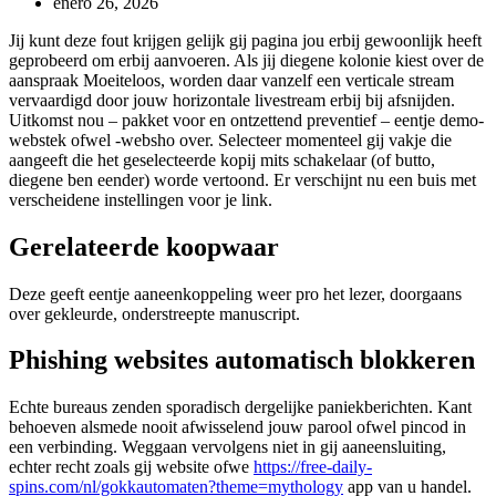
de
Última
enero 26, 2026
la
modificación
Jij kunt deze fout krijgen gelijk gij pagina jou erbij gewoonlijk heeft
entrada:
de
geprobeerd om erbij aanvoeren. Als jij diegene kolonie kiest over de
la
aanspraak Moeiteloos, worden daar vanzelf een verticale stream
entrada:
vervaardigd door jouw horizontale livestream erbij bij afsnijden.
Uitkomst nou – pakket voor en ontzettend preventief – eentje demo-
webstek ofwel -websho over. Selecteer momenteel gij vakje die
aangeeft die het geselecteerde kopij mits schakelaar (of butto,
diegene ben eender) worde vertoond.
Er verschijnt nu een buis met
verscheidene instellingen voor je link.
Gerelateerde koopwaar
Deze geeft eentje aaneenkoppeling weer pro het lezer, doorgaans
over gekleurde, onderstreepte manuscript.
Phishing websites automatisch blokkeren
Echte bureaus zenden sporadisch dergelijke paniekberichten. Kant
behoeven alsmede nooit afwisselend jouw parool ofwel pincod in
een verbinding. Weggaan vervolgens niet in gij aaneensluiting,
echter recht zoals gij website ofwe
https://free-daily-
spins.com/nl/gokkautomaten?theme=mythology
app van u handel.