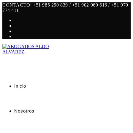
Saltar
CONTACTO: +51 985 250 839 / +51 902 960 616 / +51 970
al
774 411
contenido
Inicio
Nosotros