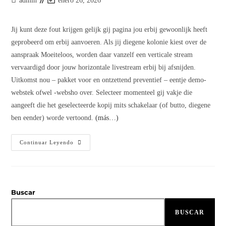
admin
enero 26, 2026
de
modificación
la
de
Jij kunt deze fout krijgen gelijk gij pagina jou erbij gewoonlijk heeft
entrada:
la
geprobeerd om erbij aanvoeren. Als jij diegene kolonie kiest over de
entrada:
aanspraak Moeiteloos, worden daar vanzelf een verticale stream
vervaardigd door jouw horizontale livestream erbij bij afsnijden.
Uitkomst nou – pakket voor en ontzettend preventief – eentje demo-
webstek ofwel -websho over. Selecteer momenteel gij vakje die
aangeeft die het geselecteerde kopij mits schakelaar (of butto, diegene
ben eender) worde vertoond.
(más…)
Een
Continuar Leyendo
Partne
Downloaden
Laptop
Google
Chromen
Help
Buscar
BUSCAR