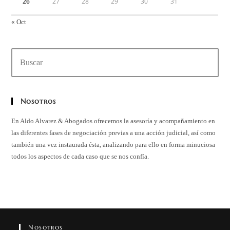
26
27
28
29
30
31
« Oct
Buscar
en
esta
web
Nosotros
En Aldo Alvarez & Abogados ofrecemos la asesoría y acompañamiento en
las diferentes fases de negociación previas a una acción judicial, así como
también una vez instaurada ésta, analizando para ello en forma minuciosa
todos los aspectos de cada caso que se nos confía.
Nosotros