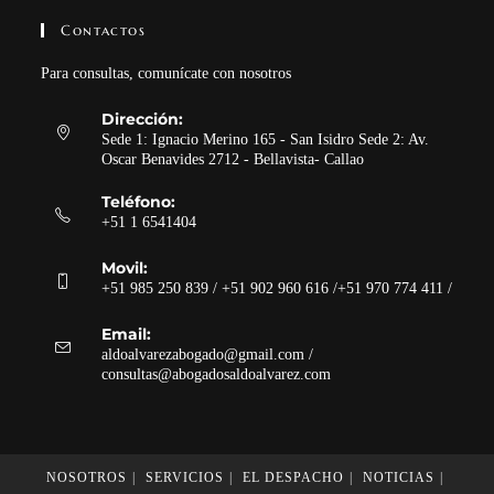
Contactos
Para consultas, comunícate con nosotros
Dirección:
Sede 1: Ignacio Merino 165 - San Isidro Sede 2: Av.
Oscar Benavides 2712 - Bellavista- Callao
Teléfono:
+51 1 6541404
Movil:
+51 985 250 839 / +51 902 960 616 /+51 970 774 411 /
Email:
aldoalvarezabogado@gmail.com /
Se
consultas@abogadosaldoalvarez.com
abre
en
tu
aplicación
NOSOTROS
SERVICIOS
EL DESPACHO
NOTICIAS